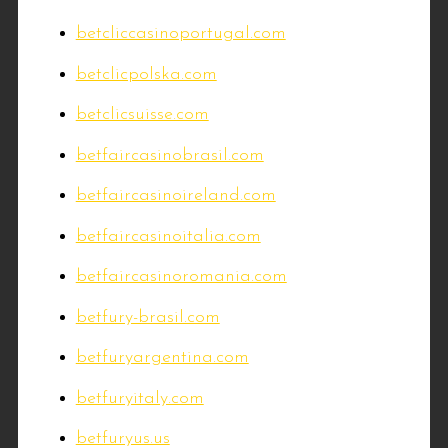
betcliccasinoportugal.com
betclicpolska.com
betclicsuisse.com
betfaircasinobrasil.com
betfaircasinoireland.com
betfaircasinoitalia.com
betfaircasinoromania.com
betfury-brasil.com
betfuryargentina.com
betfuryitaly.com
betfuryus.us