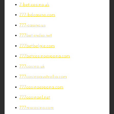
7-bet-casino.uk
777-bdcasino.com
777-casino.us
777bet-india.net
777betbelgie.com
777betcasinoespana.com
777casino.uk
777casinoaustralia.com
777casinoespana.com
777casinonl.net
777mxcasino.com