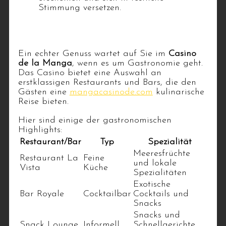
Stimmung versetzen.
Gastronomische Erlebnisse
Ein echter Genuss wartet auf Sie im
Casino
de la Manga
, wenn es um Gastronomie geht.
Das Casino bietet eine Auswahl an
erstklassigen Restaurants und Bars, die den
Gästen eine
mangacasinode.com
kulinarische
Reise bieten.
Hier sind einige der gastronomischen
Highlights:
Restaurant/Bar
Typ
Spezialität
Meeresfrüchte
Restaurant La
Feine
und lokale
Vista
Küche
Spezialitäten
Exotische
Bar Royale
Cocktailbar
Cocktails und
Snacks
Snacks und
Snack Lounge
Informell
Schnellgerichte