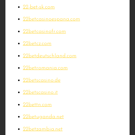
22-bet-sk.com
22betcasinoespana.com
22betcasinofr.com
22betcz.com
22betdeutschland.com
22betromania.com
22betscasino.de
22betscasino.it
22bettn.com
22betuganda.net
22betzambia.net