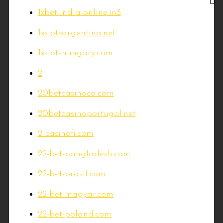
1xbet-india-online.in3
1xslotsargentina.net
1xslotshungary.com
2
20betcasinoca.com
20betcasinoportugal.net
21casinofi.com
22-bet-bangladesh.com
22-bet-brasil.com
22-bet-magyar.com
22-bet-poland.com