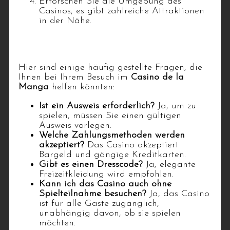
Erforschen Sie die Umgebung des
Casinos; es gibt zahlreiche Attraktionen
in der Nähe.
Häufig gestellte Fragen
Hier sind einige häufig gestellte Fragen, die
Ihnen bei Ihrem Besuch im
Casino de la
Manga
helfen könnten:
Ist ein Ausweis erforderlich?
Ja, um zu
spielen, müssen Sie einen gültigen
Ausweis vorlegen.
Welche Zahlungsmethoden werden
akzeptiert?
Das Casino akzeptiert
Bargeld und gängige Kreditkarten.
Gibt es einen Dresscode?
Ja, elegante
Freizeitkleidung wird empfohlen.
Kann ich das Casino auch ohne
Spielteilnahme besuchen?
Ja, das Casino
ist für alle Gäste zugänglich,
unabhängig davon, ob sie spielen
möchten.