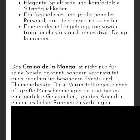
Elegante Spieltische und komfortable
Sitzmöglichkeiten.
Ein freundliches und professionelles
Personal, das stets bereit ist zu helfen.
Eine moderne Umgebung, die sowohl
traditionelles als auch innovatives Design
kombiniert.
Besondere Veranstaltungen
Das
Casino de la Manga
ist nicht nur für
seine Spiele bekannt, sondern veranstaltet
auch regelmäßig besondere Events und
Themenabende. Diese Veranstaltungen ziehen
oft große Menschenmengen an und bieten
eine perfekte Gelegenheit, um den Abend in
einem festlichen Rahmen zu verbringen.