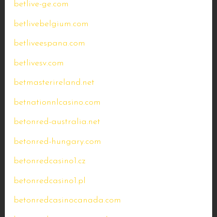
betlive-ge.com
betlivebelgium.com
betliveespana.com
betlivesv.com
betmasterireland.net
betnationnlcasino.com
betonred-australia.net
betonred-hungary.com
betonredcasino1.cz
betonredcasino1.pl
betonredcasinocanada.com