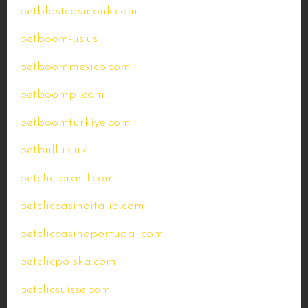
betblastcasinouk.com
betboom-us.us
betboommexico.com
betboompl.com
betboomturkiye.com
betbulluk.uk
betclic-brasil.com
betcliccasinoitalia.com
betcliccasinoportugal.com
betclicpolska.com
betclicsuisse.com