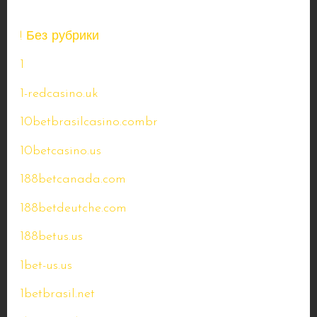
! Без рубрики
1
1-redcasino.uk
10betbrasilcasino.combr
10betcasino.us
188betcanada.com
188betdeutche.com
188betus.us
1bet-us.us
1betbrasil.net