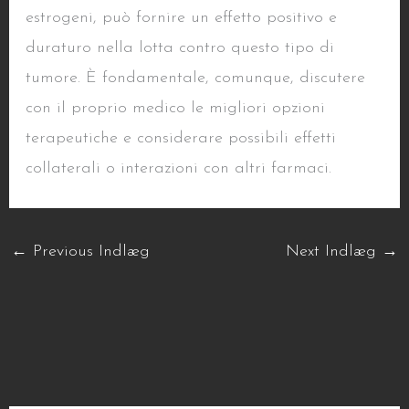
estrogeni, può fornire un effetto positivo e
duraturo nella lotta contro questo tipo di
tumore. È fondamentale, comunque, discutere
con il proprio medico le migliori opzioni
terapeutiche e considerare possibili effetti
collaterali o interazioni con altri farmaci.
←
Previous Indlæg
Next Indlæg
→