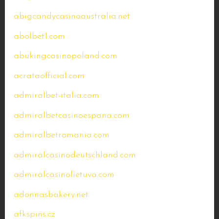
abigcandycasinoaustralia.net
abolbet1.com
abukingcasinopoland.com
acrataofficial.com
admiralbet-italia.com
admiralbetcasinoespana.com
admiralbetromania.com
admiralcasinodeutschland.com
admiralcasinolietuva.com
adonnasbakery.net
afkspins.cz