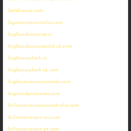
betxfrance.com
bgamecasinoitalia.com
bigbassbonanza.cc
bigbassbonanzaslot.uk.com
bigbasssplash.cc
bigbasssplash.uk.com
bigbooscasinocanada.com
bigcandycasinoes.com
billionairecasinoaustralia.com
billionairespin-au.com
billionairespin-pt.com