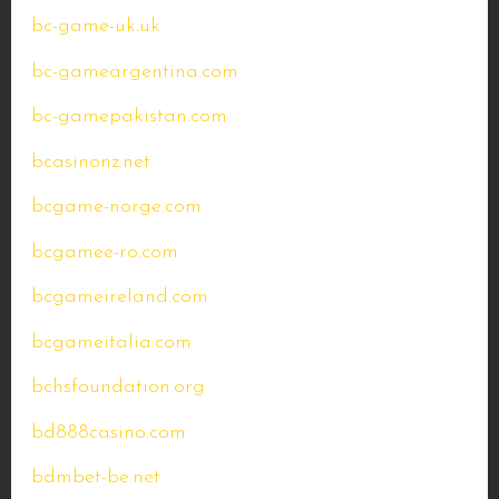
bc-game-uk.uk
bc-gameargentina.com
bc-gamepakistan.com
bcasinonz.net
bcgame-norge.com
bcgamee-ro.com
bcgameireland.com
bcgameitalia.com
bchsfoundation.org
bd888casino.com
bdmbet-be.net