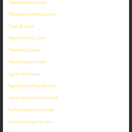
1betcanada.com
1betcasinoitalia.com
1betdk.com
1betireland.com
1betitalia.com
1betmagyar.com
1gobrasil.com
1godeutschland.com
1xbet-india-online.in3
1xslotsargentina.net
1xslotshungary.com