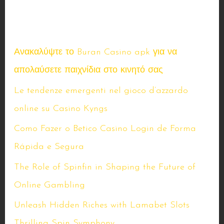
Seneste indlæg
Ανακαλύψτε το Buran Casino apk για να
απολαύσετε παιχνίδια στο κινητό σας
Le tendenze emergenti nel gioco d’azzardo
online su Casino Kyngs
Como Fazer o Betico Casino Login de Forma
Rápida e Segura
The Role of Spinfin in Shaping the Future of
Online Gambling
Unleash Hidden Riches with Lamabet Slots
Thrilling Spin Symphony