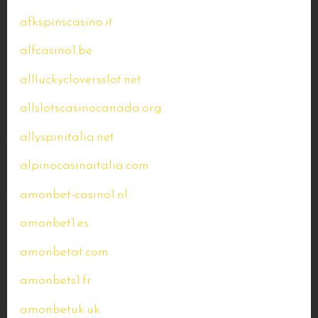
afkspinscasino.it
alfcasino1.be
allluckycloversslot.net
allslotscasinocanada.org
allyspinitalia.net
alpinocasinoitalia.com
amonbet-casino1.nl
amonbet1.es
amonbetat.com
amonbets1.fr
amonbetuk.uk