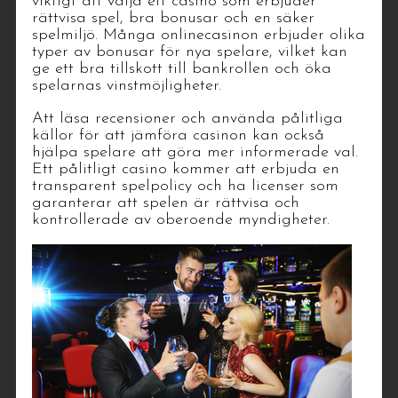
viktigt att välja ett casino som erbjuder
rättvisa spel, bra bonusar och en säker
spelmiljö. Många onlinecasinon erbjuder olika
typer av bonusar för nya spelare, vilket kan
ge ett bra tillskott till bankrollen och öka
spelarnas vinstmöjligheter.
Att läsa recensioner och använda pålitliga
källor för att jämföra casinon kan också
hjälpa spelare att göra mer informerade val.
Ett pålitligt casino kommer att erbjuda en
transparent spelpolicy och ha licenser som
garanterar att spelen är rättvisa och
kontrollerade av oberoende myndigheter.