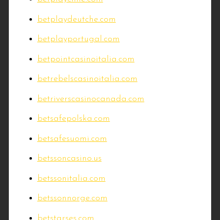
betplaydeutche.com
betplayportugal.com
betpointcasinoitalia.com
betrebelscasinoitalia.com
betriverscasinocanada.com
betsafepolska.com
betsafesuomi.com
betssoncasino.us
betssonitalia.com
betssonnorge.com
betstarses.com