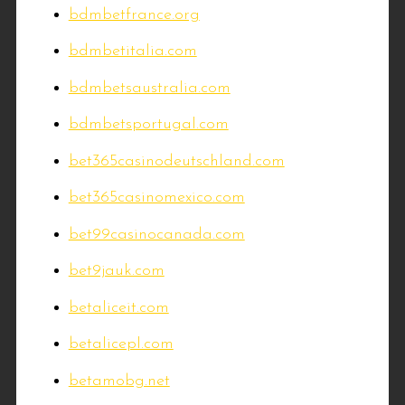
bdmbetfrance.org
bdmbetitalia.com
bdmbetsaustralia.com
bdmbetsportugal.com
bet365casinodeutschland.com
bet365casinomexico.com
bet99casinocanada.com
bet9jauk.com
betaliceit.com
betalicepl.com
betamobg.net