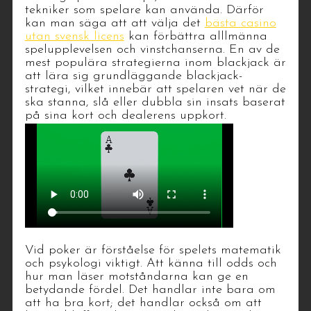
tekniker som spelare kan använda. Därför
kan man säga att att välja det
bästa casino
utan svensk licens
kan förbättra alllmänna
spelupplevelsen och vinstchanserna. En av de
mest populära strategierna inom blackjack är
att lära sig grundläggande blackjack-
strategi, vilket innebär att spelaren vet när de
ska stanna, slå eller dubbla sin insats baserat
på sina kort och dealerens uppkort.
Vid poker är förståelse för spelets matematik
och psykologi viktigt. Att känna till odds och
hur man läser motståndarna kan ge en
betydande fördel. Det handlar inte bara om
att ha bra kort; det handlar också om att