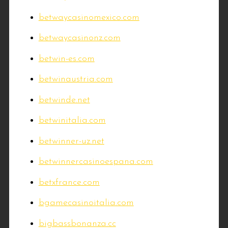
betwaycasinomexico.com
betwaycasinonz.com
betwin-es.com
betwinaustria.com
betwinde.net
betwinitalia.com
betwinner-uz.net
betwinnercasinoespana.com
betxfrance.com
bgamecasinoitalia.com
bigbassbonanza.cc