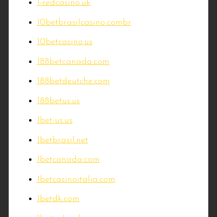
1-redcasino.uk
10betbrasilcasino.combr
10betcasino.us
188betcanada.com
188betdeutche.com
188betus.us
1bet-us.us
1betbrasil.net
1betcanada.com
1betcasinoitalia.com
1betdk.com