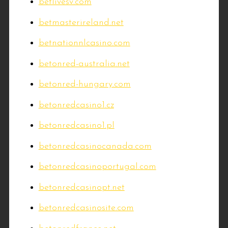
betlivesv.com
betmasterireland.net
betnationnlcasino.com
betonred-australia.net
betonred-hungary.com
betonredcasino1.cz
betonredcasino1.pl
betonredcasinocanada.com
betonredcasinoportugal.com
betonredcasinopt.net
betonredcasinosite.com