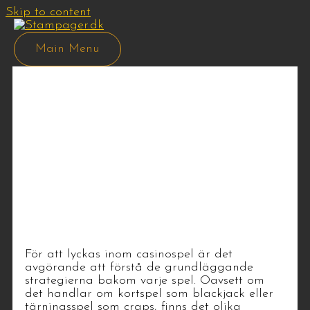
Skip to content
Main Menu
Avslöja hemligheterna
bakom framgångsrika
casinostrategier En
omfattande guide
/
Uncategorized
/ By
927b028c
Förståelse för casinospelens
grundläggande strategier
För att lyckas inom casinospel är det
avgörande att förstå de grundläggande
strategierna bakom varje spel. Oavsett om
det handlar om kortspel som blackjack eller
tärningsspel som craps, finns det olika