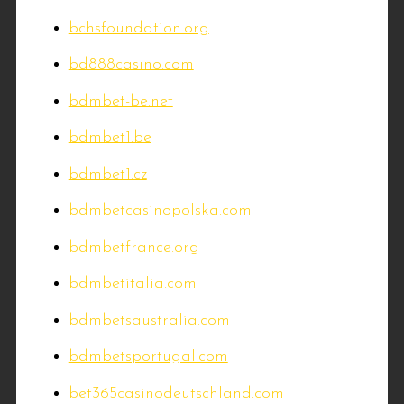
bchsfoundation.org
bd888casino.com
bdmbet-be.net
bdmbet1.be
bdmbet1.cz
bdmbetcasinopolska.com
bdmbetfrance.org
bdmbetitalia.com
bdmbetsaustralia.com
bdmbetsportugal.com
bet365casinodeutschland.com