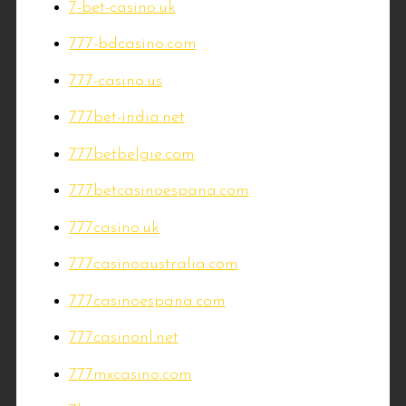
7-bet-casino.uk
777-bdcasino.com
777-casino.us
777bet-india.net
777betbelgie.com
777betcasinoespana.com
777casino.uk
777casinoaustralia.com
777casinoespana.com
777casinonl.net
777mxcasino.com