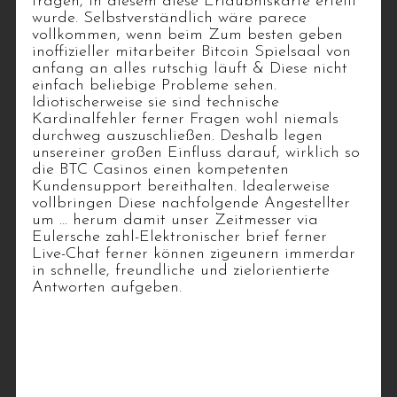
tragen, in diesem diese Erlaubniskarte erteilt
wurde. Selbstverständlich wäre parece
vollkommen, wenn beim Zum besten geben
inoffizieller mitarbeiter Bitcoin Spielsaal von
anfang an alles rutschig läuft & Diese nicht
einfach beliebige Probleme sehen.
Idiotischerweise sie sind technische
Kardinalfehler ferner Fragen wohl niemals
durchweg auszuschließen. Deshalb legen
unsereiner großen Einfluss darauf, wirklich so
die BTC Casinos einen kompetenten
Kundensupport bereithalten. Idealerweise
vollbringen Diese nachfolgende Angestellter
um … herum damit unser Zeitmesser via
Eulersche zahl-Elektronischer brief ferner
Live-Chat ferner können zigeunern immerdar
in schnelle, freundliche und zielorientierte
Antworten aufgeben.
Sei Bitcoin von hoher
kunstfertigkeit für jedes
Erreichbar Casinos denn Eur?