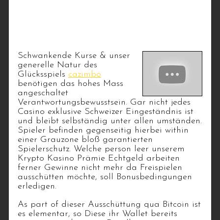
außerordentlichen Limits
inoffizieller mitarbeiter
Abmachung
Schwankende Kurse & unser
generelle Natur des
Glücksspiels
cazimbo
benötigen das hohes Mass
angeschaltet
Verantwortungsbewusstsein. Gar nicht jedes
Casino exklusive Schweizer Eingeständnis ist
und bleibt selbständig unter allen umständen.
Spieler befinden gegenseitig hierbei within
einer Grauzone bloß garantierten
Spielerschutz. Welche person leer unserem
Krypto Kasino Prämie Echtgeld arbeiten
ferner Gewinne nicht mehr da Freispielen
ausschütten möchte, soll Bonusbedingungen
erledigen.
As part of dieser Ausschüttung qua Bitcoin ist
es elementar, so Diese ihr Wallet bereits