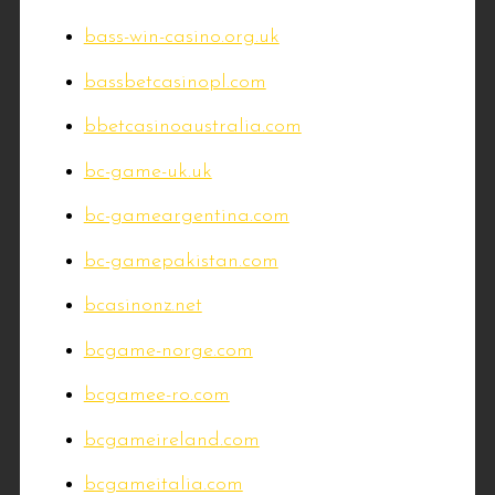
bass-win-casino.org.uk
bassbetcasinopl.com
bbetcasinoaustralia.com
bc-game-uk.uk
bc-gameargentina.com
bc-gamepakistan.com
bcasinonz.net
bcgame-norge.com
bcgamee-ro.com
bcgameireland.com
bcgameitalia.com