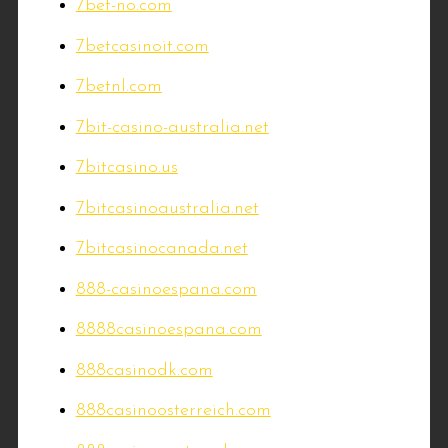
7bet-no.com
7betcasinoit.com
7betnl.com
7bit-casino-australia.net
7bitcasino.us
7bitcasinoaustralia.net
7bitcasinocanada.net
888-casinoespana.com
8888casinoespana.com
888casinodk.com
888casinoosterreich.com