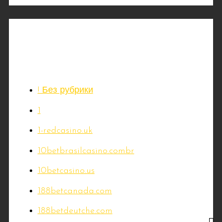
Kategorier
! Без рубрики
1
1-redcasino.uk
10betbrasilcasino.combr
10betcasino.us
188betcanada.com
188betdeutche.com