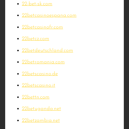
22-bet-sk.com
22betcasinoespana.com
22betcasinofr.com
22betcz.com
22betdeutschland.com
22betromania.com
22betscasino.de
22betscasino.it
22bettn.com
22betuganda.net
22betzambia.net