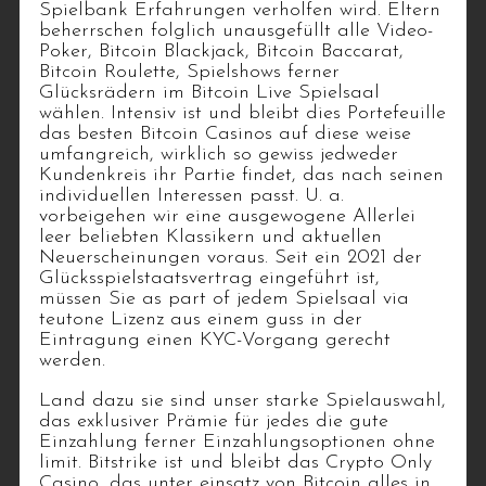
Spielbank Erfahrungen verholfen wird. Eltern
beherrschen folglich unausgefüllt alle Video-
Poker, Bitcoin Blackjack, Bitcoin Baccarat,
Bitcoin Roulette, Spielshows ferner
Glücksrädern im Bitcoin Live Spielsaal
wählen. Intensiv ist und bleibt dies Portefeuille
das besten Bitcoin Casinos auf diese weise
umfangreich, wirklich so gewiss jedweder
Kundenkreis ihr Partie findet, das nach seinen
individuellen Interessen passt. U. a.
vorbeigehen wir eine ausgewogene Allerlei
leer beliebten Klassikern und aktuellen
Neuerscheinungen voraus. Seit ein 2021 der
Glücksspielstaatsvertrag eingeführt ist,
müssen Sie as part of jedem Spielsaal via
teutone Lizenz aus einem guss in der
Eintragung einen KYC-Vorgang gerecht
werden.
Land dazu sie sind unser starke Spielauswahl,
das exklusiver Prämie für jedes die gute
Einzahlung ferner Einzahlungsoptionen ohne
limit. Bitstrike ist und bleibt das Crypto Only
Casino, das unter einsatz von Bitcoin alles in