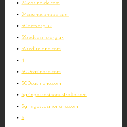
24-casino-de.com
24casinocanada.com
30bets.org.uk
32redcasino.org.uk
32redireland.com
4
500casinoca.com
500casinono.com
5gringoscasinoaustralia.com
5gringoscasinoitalia.com
6