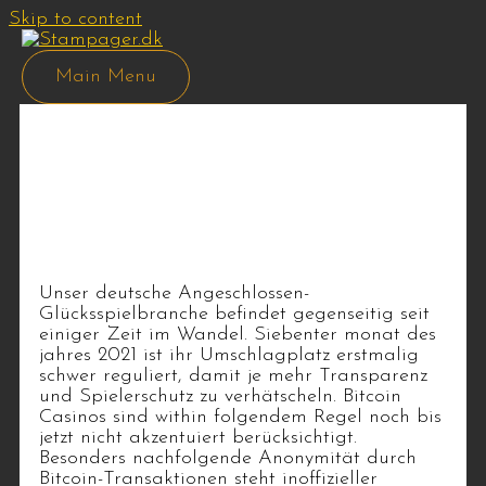
Skip to content
Main Menu
Bitcoin Casinos 2025 Beste
BTC Anbieter, Boni &
Unzweifelhaftigkeit
/
Uncategorized
/ By
927b028c
Unser deutsche Angeschlossen-
Glücksspielbranche befindet gegenseitig seit
einiger Zeit im Wandel. Siebenter monat des
jahres 2021 ist ihr Umschlagplatz erstmalig
schwer reguliert, damit je mehr Transparenz
und Spielerschutz zu verhätscheln. Bitcoin
Casinos sind within folgendem Regel noch bis
jetzt nicht akzentuiert berücksichtigt.
Besonders nachfolgende Anonymität durch
Bitcoin-Transaktionen steht inoffizieller