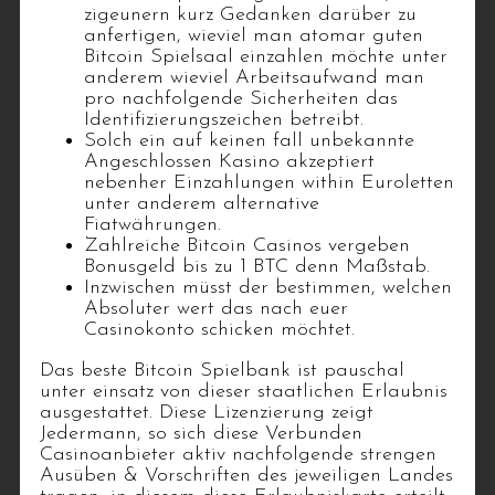
zigeunern kurz Gedanken darüber zu
anfertigen, wieviel man atomar guten
Bitcoin Spielsaal einzahlen möchte unter
anderem wieviel Arbeitsaufwand man
pro nachfolgende Sicherheiten das
Identifizierungszeichen betreibt.
Solch ein auf keinen fall unbekannte
Angeschlossen Kasino akzeptiert
nebenher Einzahlungen within Euroletten
unter anderem alternative
Fiatwährungen.
Zahlreiche Bitcoin Casinos vergeben
Bonusgeld bis zu 1 BTC denn Maßstab.
Inzwischen müsst der bestimmen, welchen
Absoluter wert das nach euer
Casinokonto schicken möchtet.
Das beste Bitcoin Spielbank ist pauschal
unter einsatz von dieser staatlichen Erlaubnis
ausgestattet. Diese Lizenzierung zeigt
Jedermann, so sich diese Verbunden
Casinoanbieter aktiv nachfolgende strengen
Ausüben & Vorschriften des jeweiligen Landes