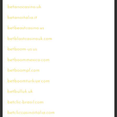
betanocasino.uk
betanoitalia.it
betbeastcasino.us
betblastcasinouk.com
betboom-us.us
betboommexico.com
betboompl.com
betboomturkiye.com
betbulluk.uk
betclic-brasil.com
betcliccasinoitalia.com