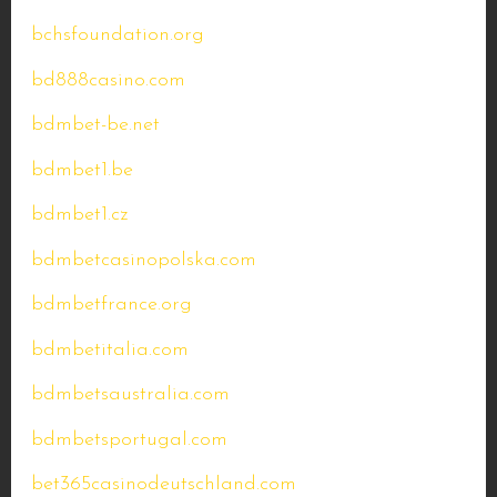
bchsfoundation.org
bd888casino.com
bdmbet-be.net
bdmbet1.be
bdmbet1.cz
bdmbetcasinopolska.com
bdmbetfrance.org
bdmbetitalia.com
bdmbetsaustralia.com
bdmbetsportugal.com
bet365casinodeutschland.com