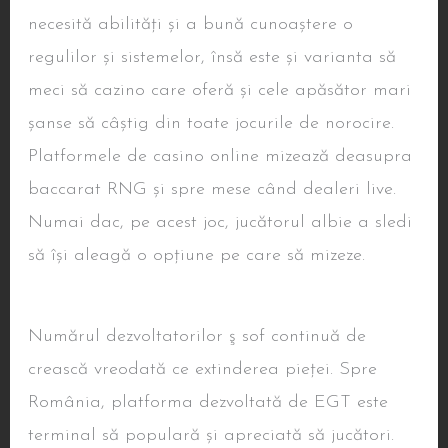
necesită abilități și a bună cunoaștere o
regulilor și sistemelor, însă este și varianta să
meci să cazino care oferă și cele apăsător mari
șanse să câștig din toate jocurile de norocire.
Platformele de casino online mizează deasupra
baccarat RNG și spre mese când dealeri live.
Numai dac, pe acest joc, jucătorul albie a sledi
să își aleagă o opțiune pe care să mizeze.
Retrageri si depuneri conj cazinouri online
Numărul dezvoltatorilor ş sof continuă de
crească vreodată ce extinderea pieței. Spre
România, platforma dezvoltată de EGT este
terminal să populară și apreciată să jucători.