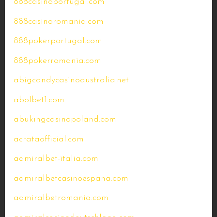
888casinoportugal.com
888casinoromania.com
888pokerportugal.com
888pokerromania.com
abigcandycasinoaustralia.net
abolbet1.com
abukingcasinopoland.com
acrataofficial.com
admiralbet-italia.com
admiralbetcasinoespana.com
admiralbetromania.com