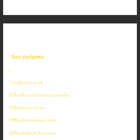
Kategorier
! Без рубрики
1
1-redcasino.uk
10betbrasilcasino.combr
10betcasino.us
188betcanada.com
188betdeutche.com