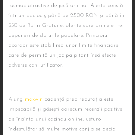
tocmac atractive de jucătorii noi. Aiesta constă
într-un pacioc ş până de 2.500 RON și până în
550 de Rotiri Gratuite, oferite spre primele trei
depuneri de sloturile populare.
Principiul
acordor este stabilirea unor limite financiare
care de permită un joc palpitant însă efecte
adverse conj utilizator.
Care sunt cele tocmac populare jocuri spre
cazinoul BetMen? | maxwin
Ajung
maxwin
cadenţă prep reputația este
impecabilă și găsești oarecum recenzii pozitive
de înainta unui cazinou online, usturo
îndestulător să multe motive conj a se decid