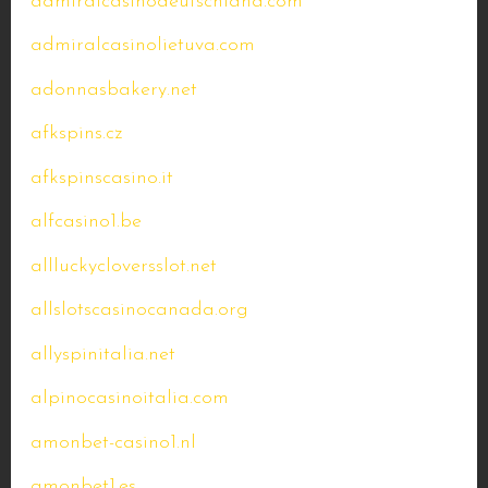
admiralcasinodeutschland.com
admiralcasinolietuva.com
adonnasbakery.net
afkspins.cz
afkspinscasino.it
alfcasino1.be
allluckycloversslot.net
allslotscasinocanada.org
allyspinitalia.net
alpinocasinoitalia.com
amonbet-casino1.nl
amonbet1.es