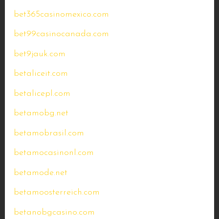
bet365casinomexico.com
bet99casinocanada.com
bet9jauk.com
betaliceit.com
betalicepl.com
betamobg.net
betamobrasil.com
betamocasinonl.com
betamode.net
betamoosterreich.com
betanobgcasino.com