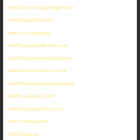
betcliccasinoportugal.com
betclicpolska.com
betclicsuisse.com
betfaircasinobrasil.com
betfaircasinoireland.com
betfaircasinoitalia.com
betfaircasinoromania.com
betfury-brasil.com
betfuryargentina.com
betfuryitaly.com
betfuryus.us