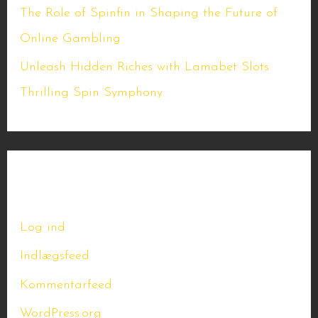
The Role of Spinfin in Shaping the Future of
Online Gambling
Unleash Hidden Riches with Lamabet Slots
Thrilling Spin Symphony
Meta
Log ind
Indlægsfeed
Kommentarfeed
WordPress.org