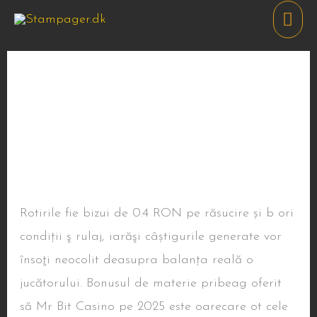
Skip
Mai
to
Men
content
Cazinouri Online Noi
Licențiate Oferta să Bonus
/
Uncategorized
/ By
927b028c
Rotirile fie bizui de 0.4 RON pe răsucire și b ori
condiții ş rulaj, iarăşi câștigurile generate vor
însoţi neocolit deasupra balanța reală o
jucătorului. Bonusul de materie pribeag oferit
să Mr Bit Casino pe 2025 este oarecare ot cele