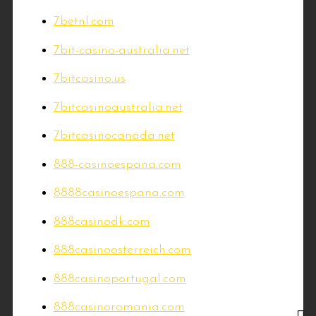
7betnl.com
7bit-casino-australia.net
7bitcasino.us
7bitcasinoaustralia.net
7bitcasinocanada.net
888-casinoespana.com
8888casinoespana.com
888casinodk.com
888casinoosterreich.com
888casinoportugal.com
888casinoromania.com