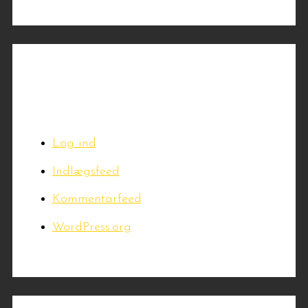
Meta
Log ind
Indlægsfeed
Kommentarfeed
WordPress.org