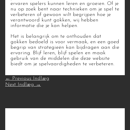
ervaren spelers kunnen leren en groeien. Of je
nu op zoek bent naar technieken om je spel te
verbeteren of gewoon wilt begrijpen hoe je
verantwoord kunt gokken, wij hebben
informatie die je kan helpen.
Het is belangrijk om te onthouden dat
gokken bedoeld is voor vermaak, en een goed
begrip van strategieën kan bijdragen aan die
ervaring. Blijf leren, blijf spelen en maak
gebruik van de middelen die deze website
biedt om je spelvaardigheden te verbeteren.
←
Previous Indlæg
Next Indlæg
→