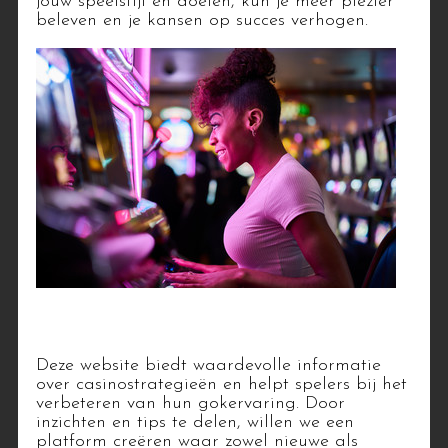
jouw speelstijl en doelen, kun je meer plezier
beleven en je kansen op succes verhogen.
Over de website
Deze website biedt waardevolle informatie
over casinostrategieën en helpt spelers bij het
verbeteren van hun gokervaring. Door
inzichten en tips te delen, willen we een
platform creëren waar zowel nieuwe als