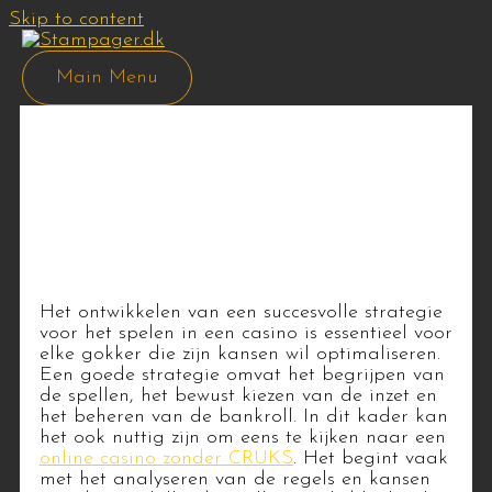
Skip to content
Main Menu
De geheimen van succesvolle
casino strategieën onthullen
/
Uncategorized
/ By
927b028c
Inzicht in casino strategieën
Het ontwikkelen van een succesvolle strategie
voor het spelen in een casino is essentieel voor
elke gokker die zijn kansen wil optimaliseren.
Een goede strategie omvat het begrijpen van
de spellen, het bewust kiezen van de inzet en
het beheren van de bankroll. In dit kader kan
het ook nuttig zijn om eens te kijken naar een
online casino zonder CRUKS
. Het begint vaak
met het analyseren van de regels en kansen