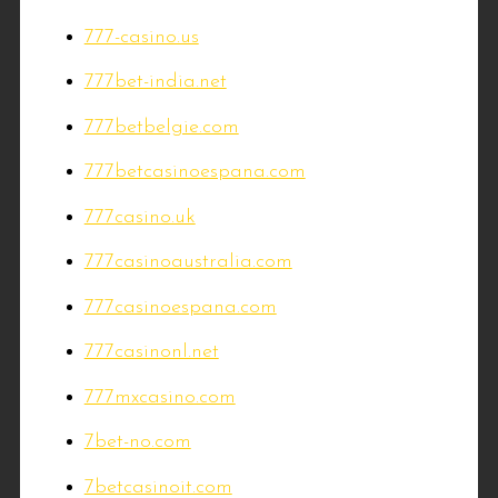
777-casino.us
777bet-india.net
777betbelgie.com
777betcasinoespana.com
777casino.uk
777casinoaustralia.com
777casinoespana.com
777casinonl.net
777mxcasino.com
7bet-no.com
7betcasinoit.com