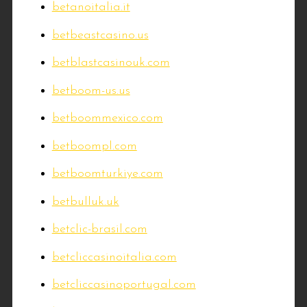
betanoitalia.it
betbeastcasino.us
betblastcasinouk.com
betboom-us.us
betboommexico.com
betboompl.com
betboomturkiye.com
betbulluk.uk
betclic-brasil.com
betcliccasinoitalia.com
betcliccasinoportugal.com