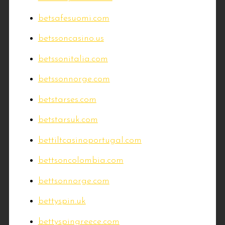
betsafesuomi.com
betssoncasino.us
betssonitalia.com
betssonnorge.com
betstarses.com
betstarsuk.com
bettiltcasinoportugal.com
bettsoncolombia.com
bettsonnorge.com
bettyspin.uk
bettyspingreece.com