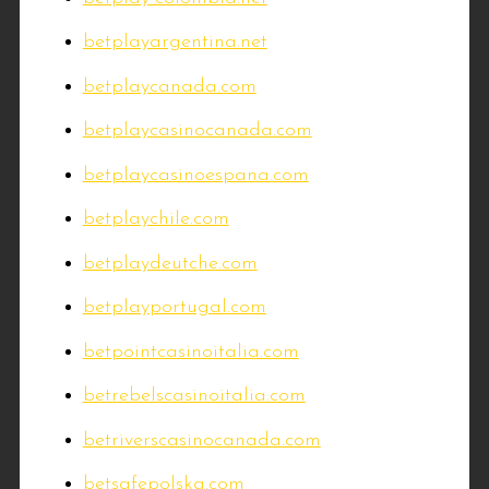
betplayargentina.net
betplaycanada.com
betplaycasinocanada.com
betplaycasinoespana.com
betplaychile.com
betplaydeutche.com
betplayportugal.com
betpointcasinoitalia.com
betrebelscasinoitalia.com
betriverscasinocanada.com
betsafepolska.com