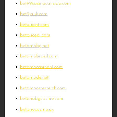
bet99casinocanada.com
bet9jauk.com
betaliceit.com
betalicepl.com
betamobg.net
betamobrasil.com
betamocasinonl.com
betamode.net
betamoosterreich.com
betanobgcasino.com
betanocasino.uk