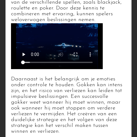
van de verschillende spellen, zoals blackjack,
roulette en poker. Door deze kennis te
combineren met ervaring, kunnen spelers
weloverwogen beslissingen nemen.
Daarnaast is het belangrijk om je emoties
onder controle te houden. Gokken kan intens
zijn, en het risico van verliezen kan leiden tot
impulsieve beslissingen. Een succesvolle
gokker weet wanneer hij moet winnen, maar
ook wanneer hij moet stoppen om verdere
verliezen te vermijden. Het creëren van een
duidelijke strategie en het volgen van deze
strategie kan het verschil maken tussen
winnen en verliezen.