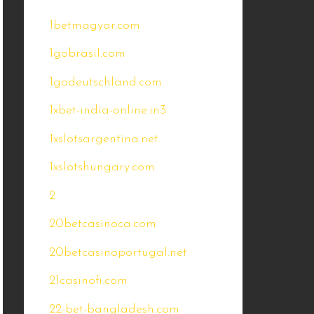
1betmagyar.com
1gobrasil.com
1godeutschland.com
1xbet-india-online.in3
1xslotsargentina.net
1xslotshungary.com
2
20betcasinoca.com
20betcasinoportugal.net
21casinofi.com
22-bet-bangladesh.com