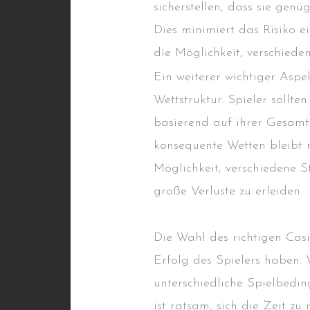
sicherstellen, dass sie gen
Dies minimiert das Risiko e
die Möglichkeit, verschiede
Ein weiterer wichtiger Aspe
Wettstruktur. Spieler sollte
basierend auf ihrer Gesamtb
konsequente Wetten bleibt 
Möglichkeit, verschiedene S
große Verluste zu erleiden.
Auswahl des richtigen Casi
Die Wahl des richtigen Cas
Erfolg des Spielers haben. 
unterschiedliche Spielbedi
ist ratsam, sich die Zeit z