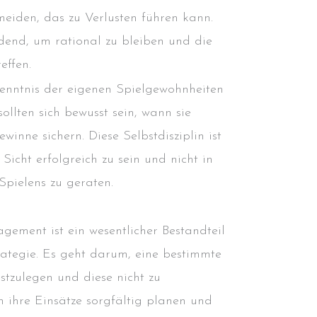
meiden, das zu Verlusten führen kann.
idend, um rational zu bleiben und die
effen.
Kenntnis der eigenen Spielgewohnheiten
sollten sich bewusst sein, wann sie
winne sichern. Diese Selbstdisziplin ist
Sicht erfolgreich zu sein und nicht in
Spielens zu geraten.
agement ist ein wesentlicher Bestandteil
rategie. Es geht darum, eine bestimmte
stzulegen und diese nicht zu
en ihre Einsätze sorgfältig planen und