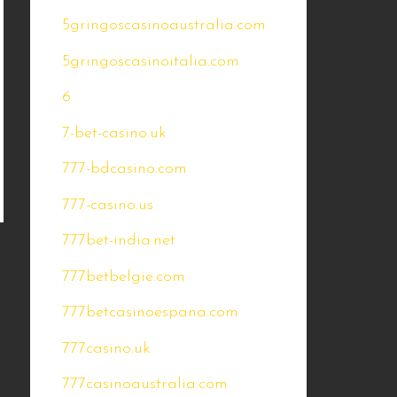
5gringoscasinoaustralia.com
5gringoscasinoitalia.com
6
7-bet-casino.uk
777-bdcasino.com
777-casino.us
777bet-india.net
→
777betbelgie.com
777betcasinoespana.com
777casino.uk
777casinoaustralia.com