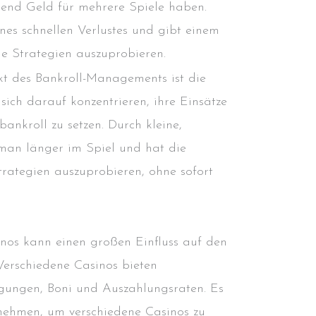
ügend Geld für mehrere Spiele haben.
ines schnellen Verlustes und gibt einem
ne Strategien auszuprobieren.
kt des Bankroll-Managements ist die
n sich darauf konzentrieren, ihre Einsätze
ankroll zu setzen. Durch kleine,
man länger im Spiel und hat die
trategien auszuprobieren, ohne sofort
nos
inos kann einen großen Einfluss auf den
Verschiedene Casinos bieten
ngungen, Boni und Auszahlungsraten. Es
u nehmen, um verschiedene Casinos zu