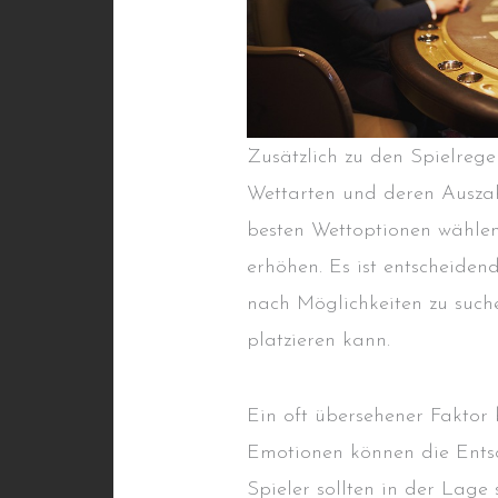
Zusätzlich zu den Spielrege
Wettarten und deren Auszah
besten Wettoptionen wählen
erhöhen. Es ist entscheiden
nach Möglichkeiten zu such
platzieren kann.
Psychologische Aspekte des 
Ein oft übersehener Faktor b
Emotionen können die Entsc
Spieler sollten in der Lage 