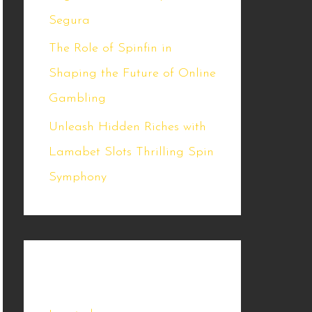
Segura
The Role of Spinfin in
Shaping the Future of Online
Gambling
Unleash Hidden Riches with
Lamabet Slots Thrilling Spin
Symphony
Meta