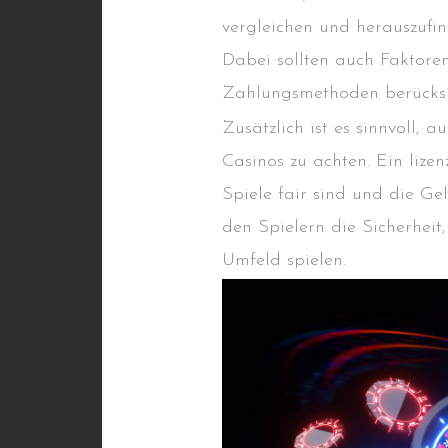
vergleichen und herauszufi
Dabei sollten auch Faktore
Zahlungsmethoden berücksi
Zusätzlich ist es sinnvoll, 
Casinos zu achten. Ein lizen
Spiele fair sind und die Gel
den Spielern die Sicherheit
Umfeld spielen.