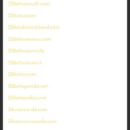
22betcasinofr.com
22betcz.com
22betdeutschland.com
22betromania.com
22betscasino.de
22betscasino.it
22bettn.com
22betuganda.net
22betzambia.net
24-casino-de.com
24casinocanada.com