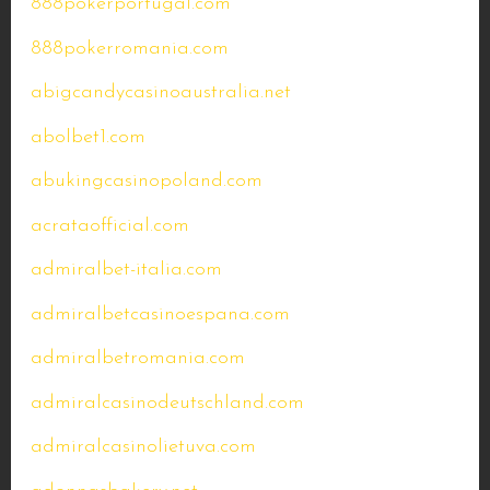
888pokerportugal.com
888pokerromania.com
abigcandycasinoaustralia.net
abolbet1.com
abukingcasinopoland.com
acrataofficial.com
admiralbet-italia.com
admiralbetcasinoespana.com
admiralbetromania.com
admiralcasinodeutschland.com
admiralcasinolietuva.com