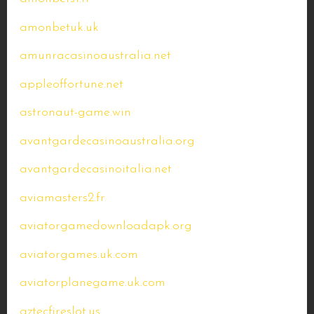
amonbetuk.uk
amunracasinoaustralia.net
appleoffortune.net
astronaut-game.win
avantgardecasinoaustralia.org
avantgardecasinoitalia.net
aviamasters2.fr
aviatorgamedownloadapk.org
aviatorgames.uk.com
aviatorplanegame.uk.com
aztecfireslot.us