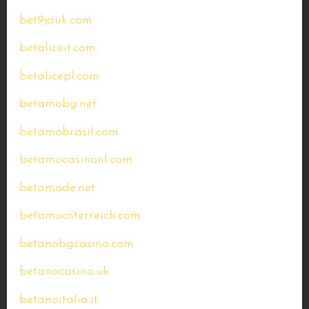
bet9jauk.com
betaliceit.com
betalicepl.com
betamobg.net
betamobrasil.com
betamocasinonl.com
betamode.net
betamoosterreich.com
betanobgcasino.com
betanocasino.uk
betanoitalia.it