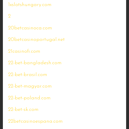
1xslotshungary.com
2
20betcasinoca.com
20betcasinoportugal.net
21casinofi.com
22-bet-bangladesh.com
22-bet-brasil.com
22-bet-magyar.com
22-bet-poland.com
22-bet-sk.com
22betcasinoespana.com