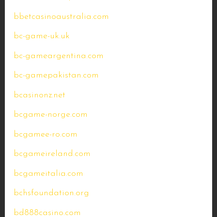
bbetcasinoaustralia.com
bc-game-uk.uk
bc-gameargentina.com
bc-gamepakistan.com
bcasinonz.net
bcgame-norge.com
bcgamee-ro.com
bcgameireland.com
bcgameitalia.com
bchsfoundation.org
bd888casino.com