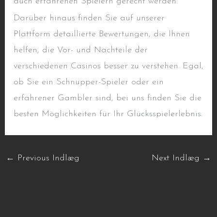
auch erfahrenen Spielern gerecht werden.
Darüber hinaus finden Sie auf unserer
Plattform detaillierte Bewertungen, die Ihnen
helfen, die Vor- und Nachteile der
verschiedenen Casinos besser zu verstehen. Egal,
ob Sie ein Schnupper-Spieler oder ein
erfahrener Gambler sind, bei uns finden Sie die
besten Möglichkeiten für Ihr Glücksspielerlebnis.
←
Previous Indlæg
Next Indlæg
→