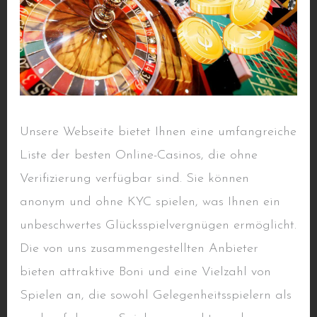
Ihre Anlaufstelle für anonymes Spielen
Unsere Webseite bietet Ihnen eine umfangreiche
Liste der besten Online-Casinos, die ohne
Verifizierung verfügbar sind. Sie können
anonym und ohne KYC spielen, was Ihnen ein
unbeschwertes Glücksspielvergnügen ermöglicht.
Die von uns zusammengestellten Anbieter
bieten attraktive Boni und eine Vielzahl von
Spielen an, die sowohl Gelegenheitsspielern als