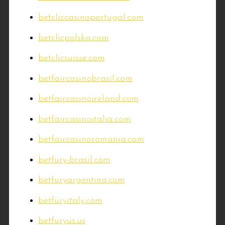
betcliccasinoportugal.com
betclicpolska.com
betclicsuisse.com
betfaircasinobrasil.com
betfaircasinoireland.com
betfaircasinoitalia.com
betfaircasinoromania.com
betfury-brasil.com
betfuryargentina.com
betfuryitaly.com
betfuryus.us