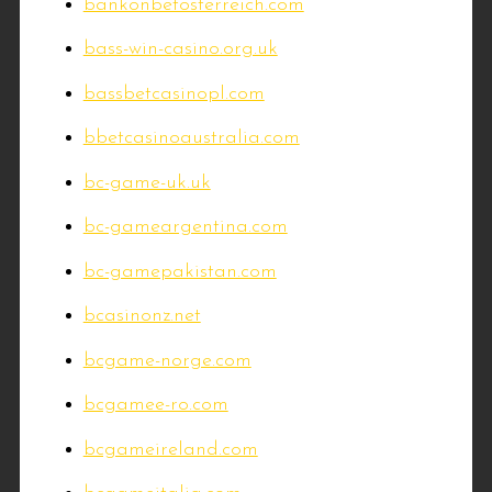
bankonbetosterreich.com
bass-win-casino.org.uk
bassbetcasinopl.com
bbetcasinoaustralia.com
bc-game-uk.uk
bc-gameargentina.com
bc-gamepakistan.com
bcasinonz.net
bcgame-norge.com
bcgamee-ro.com
bcgameireland.com