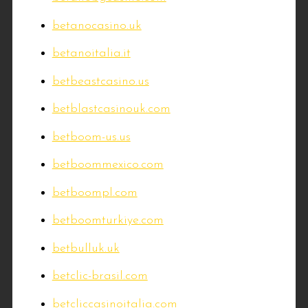
betanocasino.uk
betanoitalia.it
betbeastcasino.us
betblastcasinouk.com
betboom-us.us
betboommexico.com
betboompl.com
betboomturkiye.com
betbulluk.uk
betclic-brasil.com
betcliccasinoitalia.com