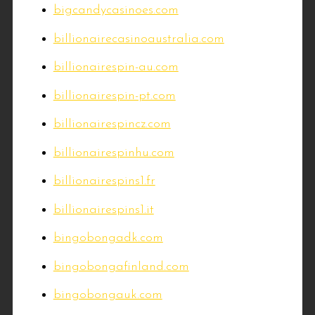
bigcandycasinoes.com
billionairecasinoaustralia.com
billionairespin-au.com
billionairespin-pt.com
billionairespincz.com
billionairespinhu.com
billionairespins1.fr
billionairespins1.it
bingobongadk.com
bingobongafinland.com
bingobongauk.com