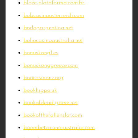
blaze-plataforma.com.br
bobcasinoosterreich.com
bodogargentina.net
bohocasinoaustralia.net
bonuskong1.es
bonuskonggreece.com
boocasinonz.org
bookhippo.uk
bookofdead-game.net
bookofthefallenslot.com
boombetcasinoaustralia.com