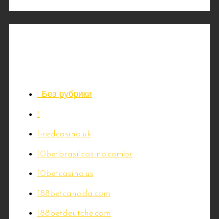
Kategorier
! Без рубрики
1
1-redcasino.uk
10betbrasilcasino.combr
10betcasino.us
188betcanada.com
188betdeutche.com