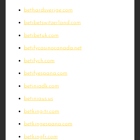
bethardsverige.com
betibetswitzerland.com
betibetuk.com
betifycasinocanada.net
betifych.com
betifyespana.com
betiniadk.com
betiniaus.us
betking-tr.com
betkingespana.com
betkingfr.com