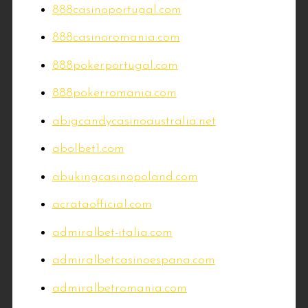
888casinoportugal.com
888casinoromania.com
888pokerportugal.com
888pokerromania.com
abigcandycasinoaustralia.net
abolbet1.com
abukingcasinopoland.com
acrataofficial.com
admiralbet-italia.com
admiralbetcasinoespana.com
admiralbetromania.com