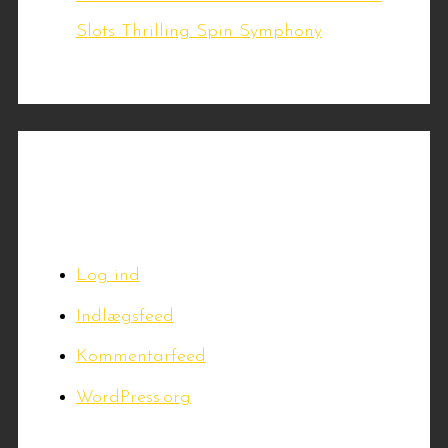
Slots Thrilling Spin Symphony
Meta
Log ind
Indlægsfeed
Kommentarfeed
WordPress.org