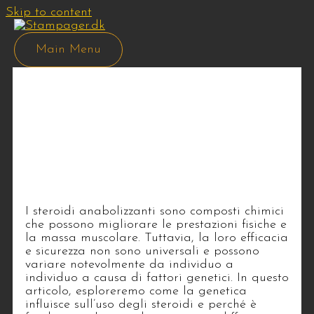
Skip to content
Main Menu
Steroidi e Genetica:
L’Impatto delle Differenze
Individuali su Efficacia e
Sicurezza
/
Uncategorized
/ By
927b028c
I steroidi anabolizzanti sono composti chimici
che possono migliorare le prestazioni fisiche e
la massa muscolare. Tuttavia, la loro efficacia
e sicurezza non sono universali e possono
variare notevolmente da individuo a
individuo a causa di fattori genetici. In questo
articolo, esploreremo come la genetica
influisce sull’uso degli steroidi e perché è