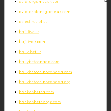
aviatorgames.uk.com
aviatorplanegame.uk.com
aztecfireslot.us
baji-live.us
bajilivefr.com
bally-bet.us
ballybetcanada.com
ballybetcasinocanada.com
ballybetcasinocanada.org
bankonbetca.com
bankonbetnorge.com