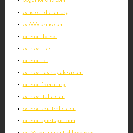
bcgameitalia.com
bchsfoundation.org
bd888casino.com
bdmbet-be.net
bdmbet1.be
bdmbet1.cz
bdmbetcasinopolska.com
bdmbetfrance.org
bdmbetitalia.com
bdmbetsaustralia.com
bdmbetsportugal.com
bet365casinodeutschland.com