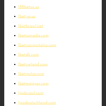
188betus.us
1bet-us.us
1betbrasil.net
1betcanada.com
1betcasinoitalia.com
1betdk.com
1betireland.com
1betitalia.com
1betmagyar.com
1gobrasil.com
1godeutschland.com