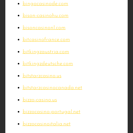
bingocasinode.com
bison-casinohu.com
bisoncasinonl.com
bitcasinofrance.com
bitkingzaustria.com
bitkingzdeutsche.com
bitstarzcasino.us
bitstarzcasinocanada.net
bizzo-casino.us
bizzocasino-portugal.net
bizzocasinoitalia.net