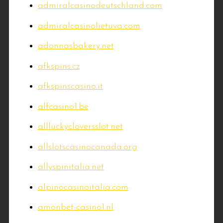
admiralcasinodeutschland.com
admiralcasinolietuva.com
adonnasbakery.net
afkspins.cz
afkspinscasino.it
alfcasino1.be
allluckycloversslot.net
allslotscasinocanada.org
allyspinitalia.net
alpinocasinoitalia.com
amonbet-casino1.nl