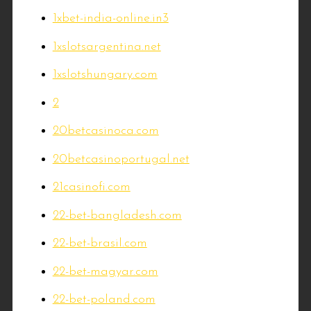
1xbet-india-online.in3
1xslotsargentina.net
1xslotshungary.com
2
20betcasinoca.com
20betcasinoportugal.net
21casinofi.com
22-bet-bangladesh.com
22-bet-brasil.com
22-bet-magyar.com
22-bet-poland.com