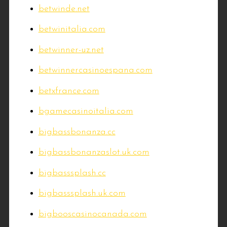
betwinde.net
betwinitalia.com
betwinner-uz.net
betwinnercasinoespana.com
betxfrance.com
bgamecasinoitalia.com
bigbassbonanza.cc
bigbassbonanzaslot.uk.com
bigbasssplash.cc
bigbasssplash.uk.com
bigbooscasinocanada.com