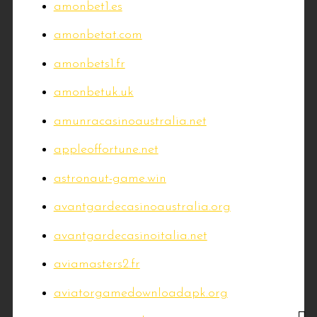
amonbet1.es
amonbetat.com
amonbets1.fr
amonbetuk.uk
amunracasinoaustralia.net
appleoffortune.net
astronaut-game.win
avantgardecasinoaustralia.org
avantgardecasinoitalia.net
aviamasters2.fr
aviatorgamedownloadapk.org