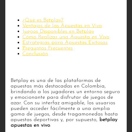
Índice
¿Qué es Betplay?
Ventajas de las Apuestas en Vivo
Juegos Disponibles en Betplay
Cómo Realizar una Apuesta en Vivo
Estrategias para Apuestas Exitosas
Preguntas Frecuentes
Conclusión
¿Qué es Betplay?
Betplay es una de las plataformas de
apuestas más destacadas en Colombia,
brindando a los jugadores un entorno seguro
y emocionante para disfrutar de juegos de
azar. Con su interfaz amigable, los usuarios
pueden acceder fácilmente a una amplia
gama de juegos, desde tragamonedas hasta
apuestas deportivas y, por supuesto,
betplay
apuestas en vivo
.