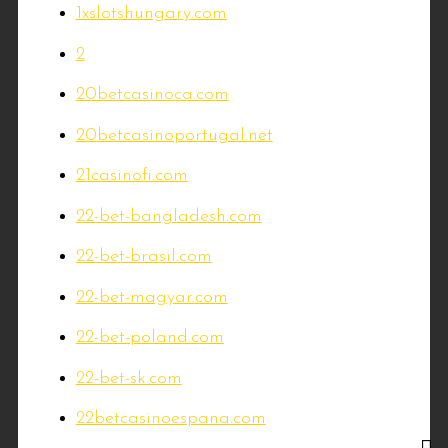
1xslotshungary.com
2
20betcasinoca.com
20betcasinoportugal.net
21casinofi.com
22-bet-bangladesh.com
22-bet-brasil.com
22-bet-magyar.com
22-bet-poland.com
22-bet-sk.com
22betcasinoespana.com