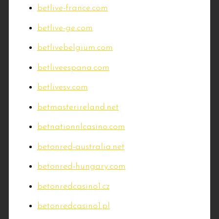
betlive-france.com
betlive-ge.com
betlivebelgium.com
betliveespana.com
betlivesv.com
betmasterireland.net
betnationnlcasino.com
betonred-australia.net
betonred-hungary.com
betonredcasino1.cz
betonredcasino1.pl