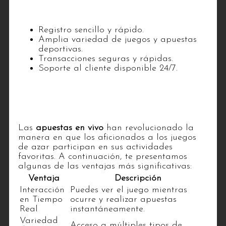
Características de Betplay
Registro sencillo y rápido.
Amplia variedad de juegos y apuestas
deportivas.
Transacciones seguras y rápidas.
Soporte al cliente disponible 24/7.
Ventajas de las Apuestas en
Vivo
Las
apuestas en vivo
han revolucionado la
manera en que los aficionados a los juegos
de azar participan en sus actividades
favoritas. A continuación, te presentamos
algunas de las ventajas más significativas:
Ventaja
Descripción
Interacción
Puedes ver el juego mientras
en Tiempo
ocurre y realizar apuestas
Real
instantáneamente.
Variedad
Acceso a múltiples tipos de