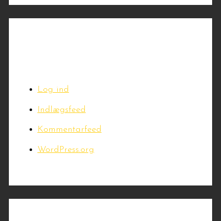
Meta
Log ind
Indlægsfeed
Kommentarfeed
WordPress.org