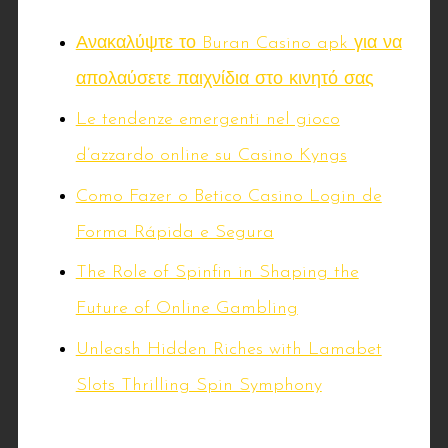
Ανακαλύψτε το Buran Casino apk για να
απολαύσετε παιχνίδια στο κινητό σας
Le tendenze emergenti nel gioco
d’azzardo online su Casino Kyngs
Como Fazer o Betico Casino Login de
Forma Rápida e Segura
The Role of Spinfin in Shaping the
Future of Online Gambling
Unleash Hidden Riches with Lamabet
Slots Thrilling Spin Symphony