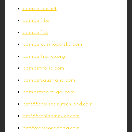
bdmbet-be.net
bdmbet1.be
bdmbet1.cz
bdmbetcasinopolska.com
bdmbetfrance.org
bdmbetitalia.com
bdmbetsaustralia.com
bdmbetsportugal.com
bet365casinodeutschland.com
bet365casinomexico.com
bet99casinocanada.com