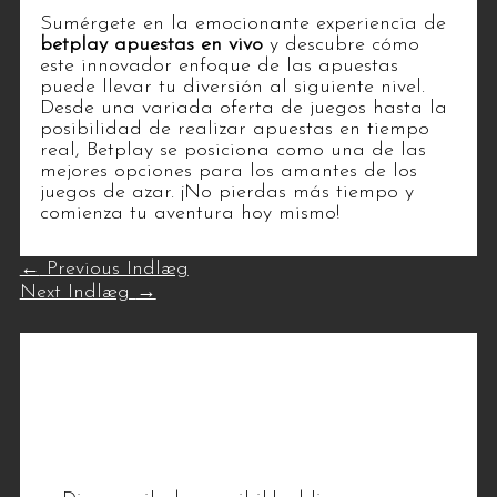
Sumérgete en la emocionante experiencia de
betplay apuestas en vivo
y descubre cómo
este innovador enfoque de las apuestas
puede llevar tu diversión al siguiente nivel.
Desde una variada oferta de juegos hasta la
posibilidad de realizar apuestas en tiempo
real, Betplay se posiciona como una de las
mejores opciones para los amantes de los
juegos de azar. ¡No pierdas más tiempo y
comienza tu aventura hoy mismo!
←
Previous Indlæg
Next Indlæg
→
Leave a Comment