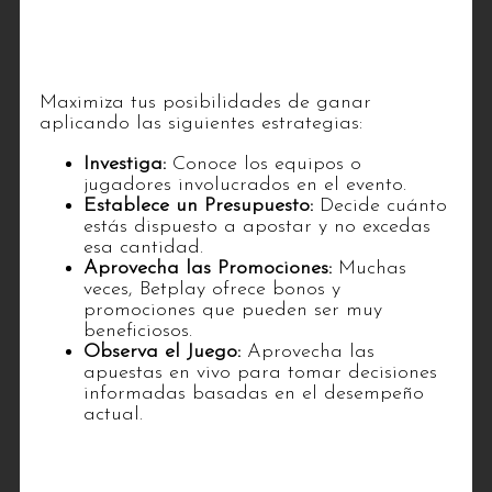
Estrategias para Apuestas
Exitosas
Maximiza tus posibilidades de ganar
aplicando las siguientes estrategias:
Investiga:
Conoce los equipos o
jugadores involucrados en el evento.
Establece un Presupuesto:
Decide cuánto
estás dispuesto a apostar y no excedas
esa cantidad.
Aprovecha las Promociones:
Muchas
veces, Betplay ofrece bonos y
promociones que pueden ser muy
beneficiosos.
Observa el Juego:
Aprovecha las
apuestas en vivo para tomar decisiones
informadas basadas en el desempeño
actual.
Preguntas Frecuentes