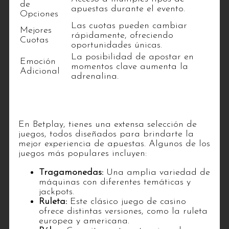
de
apuestas durante el evento.
Opciones
Las cuotas pueden cambiar
Mejores
rápidamente, ofreciendo
Cuotas
oportunidades únicas.
La posibilidad de apostar en
Emoción
momentos clave aumenta la
Adicional
adrenalina.
Juegos Disponibles en Betplay
En Betplay, tienes una extensa selección de
juegos, todos diseñados para brindarte la
mejor experiencia de apuestas. Algunos de los
juegos más populares incluyen:
Tragamonedas:
Una amplia variedad de
máquinas con diferentes temáticas y
jackpots.
Ruleta:
Este clásico juego de casino
ofrece distintas versiones, como la ruleta
europea y americana.