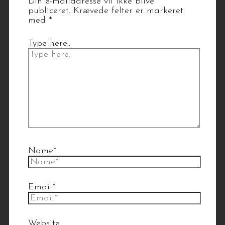
Din e-mailadresse vil ikke blive
publiceret.
Krævede felter er markeret
med
*
Type here..
Name*
Email*
Website