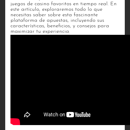
juegos de casino favoritos en tiempo real. En
este artículo, exploraremos todo lo que
necesitas saber sobre esta fascinante
plataforma de apuestas, incluyendo sus
características, beneficios, y consejos para
maximizar tu experiencia.