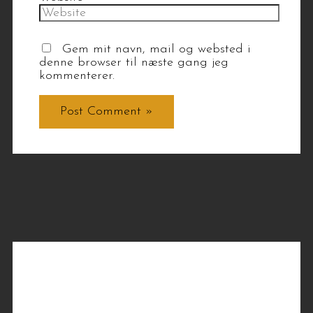
Gem mit navn, mail og websted i
denne browser til næste gang jeg
kommenterer.
Seneste indlæg