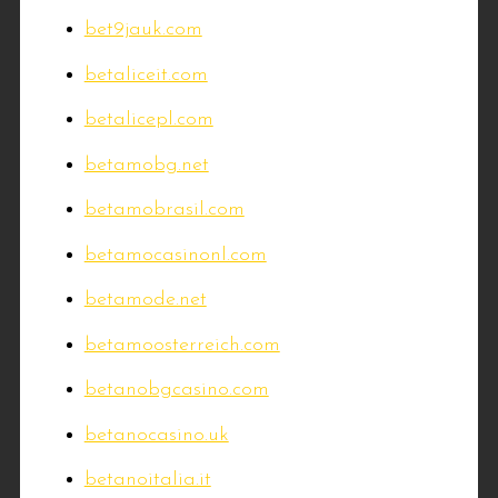
bet9jauk.com
betaliceit.com
betalicepl.com
betamobg.net
betamobrasil.com
betamocasinonl.com
betamode.net
betamoosterreich.com
betanobgcasino.com
betanocasino.uk
betanoitalia.it