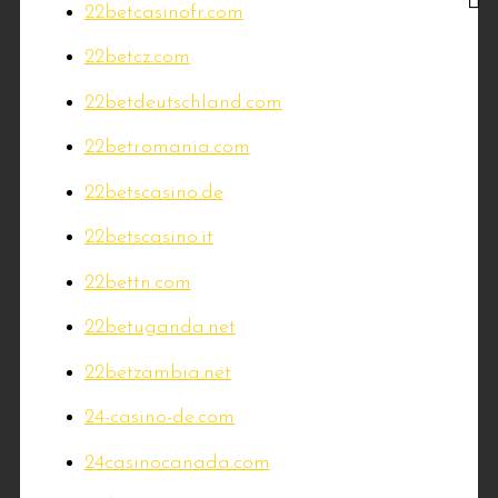
22betcasinofr.com
22betcz.com
22betdeutschland.com
22betromania.com
22betscasino.de
22betscasino.it
22bettn.com
22betuganda.net
22betzambia.net
24-casino-de.com
24casinocanada.com