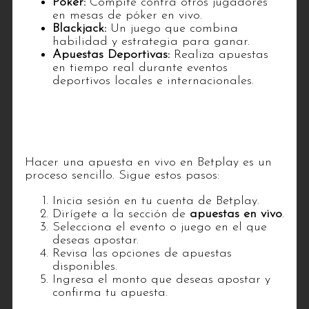
Póker:
Compite contra otros jugadores
en mesas de póker en vivo.
Blackjack:
Un juego que combina
habilidad y estrategia para ganar.
Apuestas Deportivas:
Realiza apuestas
en tiempo real durante eventos
deportivos locales e internacionales.
Cómo Realizar una Apuesta en
Vivo
Hacer una apuesta en vivo en Betplay es un
proceso sencillo. Sigue estos pasos:
Inicia sesión en tu cuenta de Betplay.
Dirígete a la sección de
apuestas en vivo
.
Selecciona el evento o juego en el que
deseas apostar.
Revisa las opciones de apuestas
disponibles.
Ingresa el monto que deseas apostar y
confirma tu apuesta.