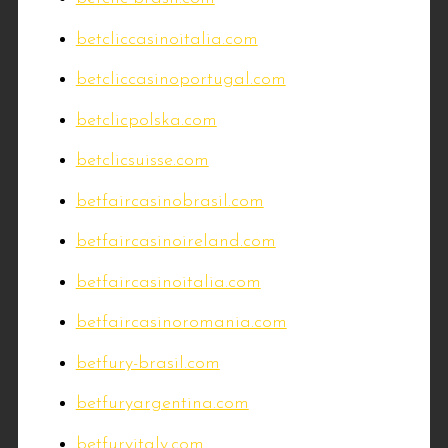
betcliccasinoitalia.com
betcliccasinoportugal.com
betclicpolska.com
betclicsuisse.com
betfaircasinobrasil.com
betfaircasinoireland.com
betfaircasinoitalia.com
betfaircasinoromania.com
betfury-brasil.com
betfuryargentina.com
betfuryitaly.com