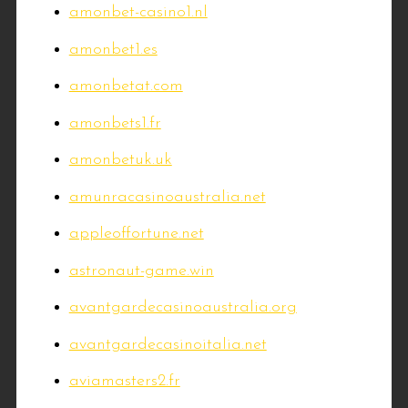
amonbet-casino1.nl
amonbet1.es
amonbetat.com
amonbets1.fr
amonbetuk.uk
amunracasinoaustralia.net
appleoffortune.net
astronaut-game.win
avantgardecasinoaustralia.org
avantgardecasinoitalia.net
aviamasters2.fr