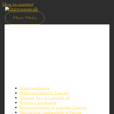
Skip to content
Main Menu
Lanista pl odkrywa tajemnice
mistrzów gladiatorów w akcji
Leave a Comment
/
Uncategorized
/ By
wpmanager
Lanista pl: Odkryj świat kasyna
gladiatorów i emocji
Wprowadzenie
Historia Lanista Casino
Główne gry w Lanista pl
Bonusy i promocje
Bezpieczeństwo w Lanista Casino
Najczęściej zadawane pytania