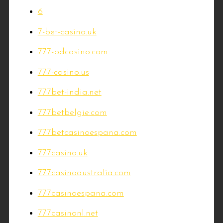
6
7-bet-casino.uk
777-bdcasino.com
777-casino.us
777bet-india.net
777betbelgie.com
777betcasinoespana.com
777casino.uk
777casinoaustralia.com
777casinoespana.com
777casinonl.net