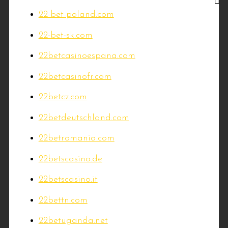
22-bet-poland.com
22-bet-sk.com
22betcasinoespana.com
22betcasinofr.com
22betcz.com
22betdeutschland.com
22betromania.com
22betscasino.de
22betscasino.it
22bettn.com
22betuganda.net