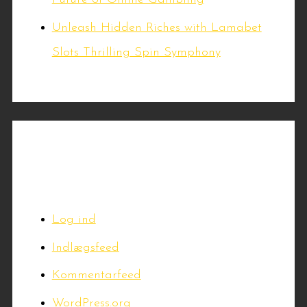
Unleash Hidden Riches with Lamabet
Slots Thrilling Spin Symphony
Meta
Log ind
Indlægsfeed
Kommentarfeed
WordPress.org