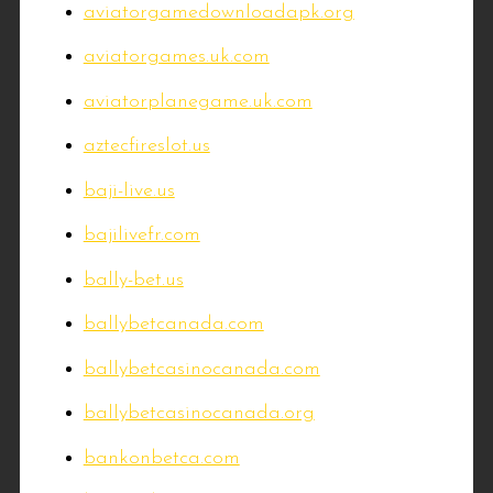
aviatorgamedownloadapk.org
aviatorgames.uk.com
aviatorplanegame.uk.com
aztecfireslot.us
baji-live.us
bajilivefr.com
bally-bet.us
ballybetcanada.com
ballybetcasinocanada.com
ballybetcasinocanada.org
bankonbetca.com