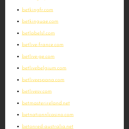
betkingfr.com
betkinguae.com
betlabelsl.com
betlive-france.com
betlive-ge.com
betlivebelgium.com
betliveespana.com
betlivesv.com
betmasterireland.net
betnationnlcasino.com
betonred-australia.net