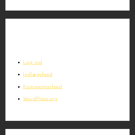
Meta
Log ind
Indlægsfeed
Kommentarfeed
WordPress.org