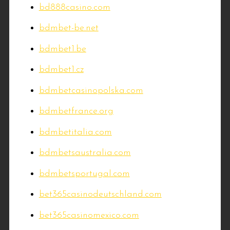
bd888casino.com
bdmbet-be.net
bdmbet1.be
bdmbet1.cz
bdmbetcasinopolska.com
bdmbetfrance.org
bdmbetitalia.com
bdmbetsaustralia.com
bdmbetsportugal.com
bet365casinodeutschland.com
bet365casinomexico.com