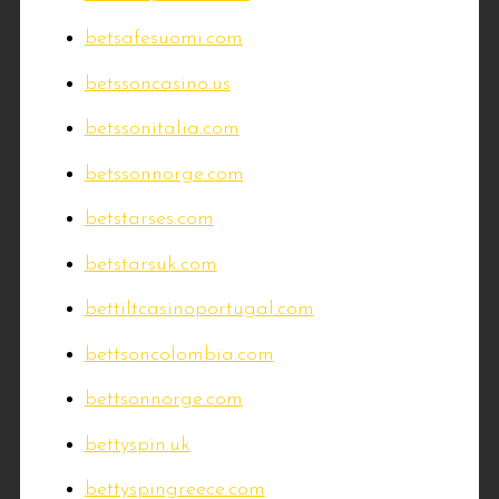
betsafesuomi.com
betssoncasino.us
betssonitalia.com
betssonnorge.com
betstarses.com
betstarsuk.com
bettiltcasinoportugal.com
bettsoncolombia.com
bettsonnorge.com
bettyspin.uk
bettyspingreece.com