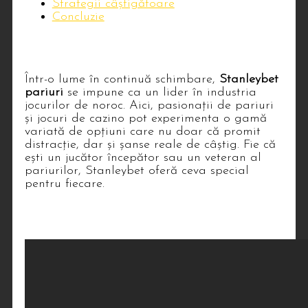
Strategii câștigătoare
Concluzie
Introducere
Într-o lume în continuă schimbare,
Stanleybet
pariuri
se impune ca un lider în industria
jocurilor de noroc. Aici, pasionații de pariuri
și jocuri de cazino pot experimenta o gamă
variată de opțiuni care nu doar că promit
distracție, dar și șanse reale de câștig. Fie că
ești un jucător începător sau un veteran al
pariurilor, Stanleybet oferă ceva special
pentru fiecare.
Ce este Stanleybet?