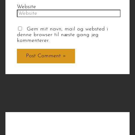
Website
Gem mit navn, mail og websted i
denne browser til næste gang jeg
kommenterer.