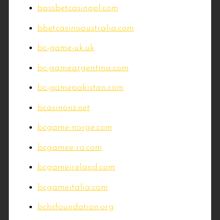
bassbetcasinopl.com
bbetcasinoaustralia.com
bc-game-uk.uk
bc-gameargentina.com
bc-gamepakistan.com
bcasinonz.net
bcgame-norge.com
bcgamee-ro.com
bcgameireland.com
bcgameitalia.com
bchsfoundation.org